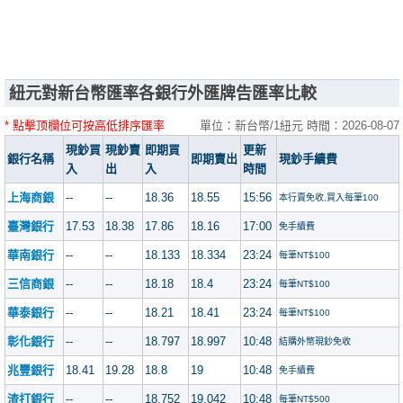
紐元對新台幣匯率各銀行外匯牌告匯率比較
* 點擊顶欄位可按高低排序匯率
單位：新台幣/1紐元 時間：2026-08-07
現鈔買
現鈔賣
即期買
更新
銀行名稱
即期賣出
現鈔手續費
入
出
入
時間
上海商銀
--
--
18.36
18.55
15:56
本行賣免收,買入每筆100
臺灣銀行
17.53
18.38
17.86
18.16
17:00
免手續費
華南銀行
--
--
18.133
18.334
23:24
每筆NT$100
三信商銀
--
--
18.18
18.4
23:24
每筆NT$100
華泰銀行
--
--
18.21
18.41
23:24
每筆NT$100
彰化銀行
--
--
18.797
18.997
10:48
結購外幣現鈔免收
兆豐銀行
18.41
19.28
18.8
19
10:48
免手續費
渣打銀行
--
--
18.752
19.042
10:48
每筆NT$500