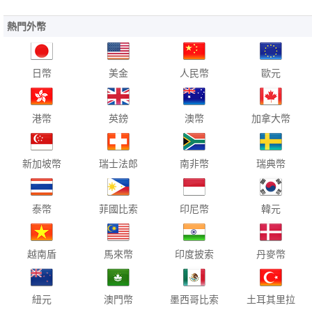
熱門外幣
日幣
美金
人民幣
歐元
港幣
英鎊
澳幣
加拿大幣
新加坡幣
瑞士法郎
南非幣
瑞典幣
泰幣
菲國比索
印尼幣
韓元
越南盾
馬來幣
印度披索
丹麥幣
紐元
澳門幣
墨西哥比索
土耳其里拉