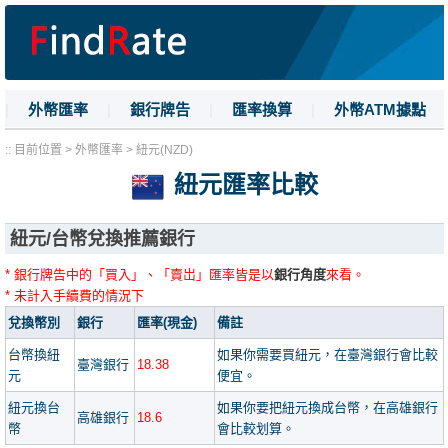
|
外幣匯率
|
銀行牌告
|
匯率換算
|
外幣ATM據點
|
名詞解釋
|
換匯技巧
|
數字大寫
:: 目前位置 > 外幣匯率 > 紐元(NZD)
紐元匯率比較
紐元/台幣兌換推薦銀行
* 銀行牌告中的「買入」、「賣岀」匯率皆是以
銀行角度
來看。
* 未計入手續費的情況下
兌換幣別
銀行
匯率(現金)
備註
台幣換紐
如果你需要買紐元，在臺灣銀行會比較
臺灣銀行
18.38
元
便宜。
紐元換台
如果你要把紐元換成台幣，在高雄銀行
高雄銀行
18.6
幣
會比較划算。