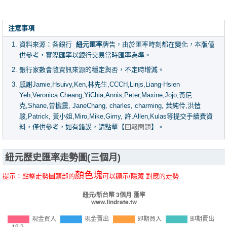
注意事項
資料來源：各銀行
紐元匯率
牌告，由於匯率時刻都在變化，本版僅
供參考，實際匯率以銀行交易當時匯率為準。
銀行家數會隨資訊來源的穩定與否，不定時增減。
感謝Jamie,Hsuivy,Ken,林先生,CCCH,Linjs,Liang-Hsien
Yeh,Veronica Cheang,YiChia,Annis,Peter,Maxine,Jojo,黃尼
克,Shane,曾櫳震, JaneChang, charles, charming, 葉純伶,洪愷
駿,Patrick, 黃小姐,Miro,Mike,Gimy, 許,Allen,Kulas等提交手續費資
料，僅供參考，如有錯誤，請點擊【
回報問題
】。
紐元歷史匯率走勢圖(三個月)
顏色塊
提示：點擊走勢圖頭部的
可以顯示/隱藏 對應的走勢
.