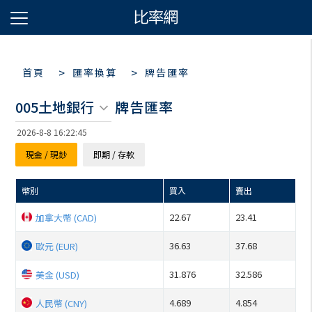
>
>
首頁
匯率換算
牌告匯率
005土地銀行
牌告匯率
2026-8-8 16:22:45
現金 / 現鈔
即期 / 存款
幣別
買入
賣出
22.67
23.41
加拿大幣 (CAD)
36.63
37.68
歐元 (EUR)
31.876
32.586
美金 (USD)
4.689
4.854
人民幣 (CNY)