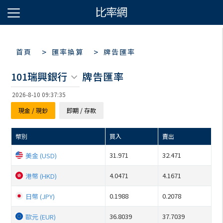
>
>
首頁
匯率換算
牌告匯率
101瑞興銀行
牌告匯率
2026-8-10 09:37:35
現金 / 現鈔
即期 / 存款
幣別
買入
賣出
31.971
32.471
美金 (USD)
4.0471
4.1671
港幣 (HKD)
0.1988
0.2078
日幣 (JPY)
36.8039
37.7039
歐元 (EUR)